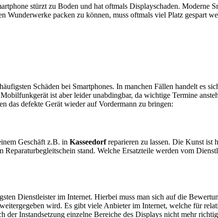
artphone stürzt zu Boden und hat oftmals Displayschaden. Moderne Sm
en Wunderwerke packen zu können, muss oftmals viel Platz gespart w
e häufigsten Schäden bei Smartphones. In manchen Fällen handelt es s
obilfunkgerät ist aber leider unabdingbar, da wichtige Termine anstehe
ten das defekte Gerät wieder auf Vordermann zu bringen:
n einem Geschäft z.B. in
Kasseedorf
reparieren zu lassen. Die Kunst ist h
 Reparaturbegleitschein stand. Welche Ersatzteile werden vom Dienstl
sten Dienstleister im Internet. Hierbei muss man sich auf die Bewertu
itergegeben wird. Es gibt viele Anbieter im Internet, welche für relat
 der Instandsetzung einzelne Bereiche des Displays nicht mehr richtig