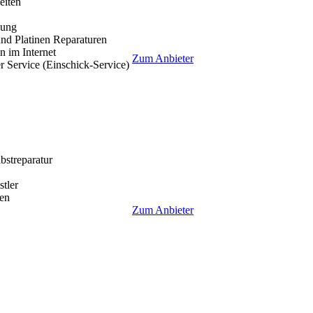
eiten
lung
nd Platinen Reparaturen
 im Internet
Zum Anbieter
r Service (Einschick-Service)
lbstreparatur
tler
en
Zum Anbieter