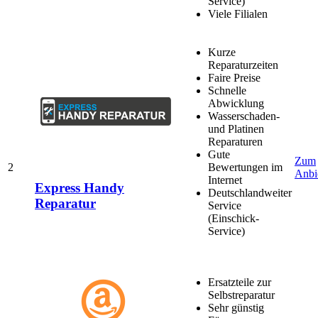
Service)
Viele Filialen
Kurze
Reparaturzeiten
Faire Preise
Schnelle
Abwicklung
Wasserschaden-
und Platinen
Reparaturen
Gute
Zum
2
Bewertungen im
Anbi
Internet
Express Handy
Deutschlandweiter
Reparatur
Service
(Einschick-
Service)
Ersatzteile zur
Selbstreparatur
Sehr günstig