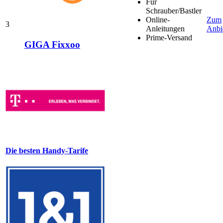
Für
Schrauber/Bastler
Online-
Zum
3
Anleitungen
Anbi
Prime-Versand
GIGA Fixxoo
Die besten Handy-Tarife