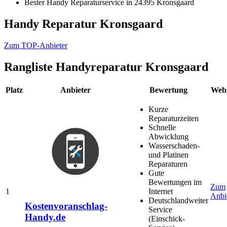
Bester Handy Reparaturservice in 24395 Kronsgaard
Handy Reparatur Kronsgaard
Zum TOP-Anbieter
Rangliste
Handyreparatur Kronsgaard
Platz
Anbieter
Bewertung
Webs
Kurze
Reparaturzeiten
Schnelle
Abwicklung
Wasserschaden-
und Platinen
Reparaturen
Gute
Bewertungen im
Zum
1
Internet
Anbi
Deutschlandweiter
Kostenvoranschlag-
Service
Handy.de
(Einschick-