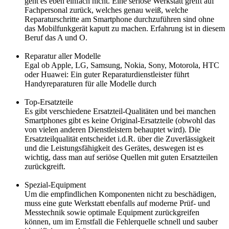
geht es eben einfach nicht. Eine seriöse Werkstatt greift auf
Fachpersonal zurück, welches genau weiß, welche
Reparaturschritte am Smartphone durchzuführen sind ohne
das Mobilfunkgerät kaputt zu machen. Erfahrung ist in diesem
Beruf das A und O.
Reparatur aller Modelle
Egal ob Apple, LG, Samsung, Nokia, Sony, Motorola, HTC
oder Huawei: Ein guter Reparaturdienstleister führt
Handyreparaturen für alle Modelle durch
Top-Ersatzteile
Es gibt verschiedene Ersatzteil-Qualitäten und bei manchen
Smartphones gibt es keine Original-Ersatzteile (obwohl das
von vielen anderen Dienstleistern behauptet wird). Die
Ersatzteilqualität entscheidet i.d.R. über die Zuverlässigkeit
und die Leistungsfähigkeit des Gerätes, deswegen ist es
wichtig, dass man auf seriöse Quellen mit guten Ersatzteilen
zurückgreift.
Spezial-Equipment
Um die empfindlichen Komponenten nicht zu beschädigen,
muss eine gute Werkstatt ebenfalls auf moderne Prüf- und
Messtechnik sowie optimale Equipment zurückgreifen
können, um im Ernstfall die Fehlerquelle schnell und sauber