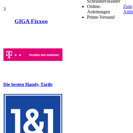
Schrauber/Bastler
Online-
Zum
3
Anleitungen
Anbi
Prime-Versand
GIGA Fixxoo
Die besten Handy-Tarife