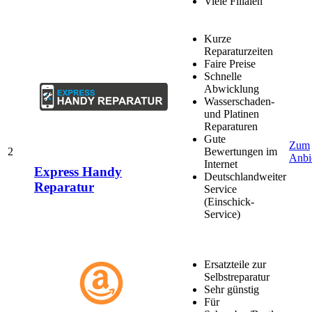
Viele Filialen
Kurze
Reparaturzeiten
Faire Preise
Schnelle
Abwicklung
Wasserschaden-
und Platinen
Reparaturen
Gute
Zum
2
Bewertungen im
Anbi
Internet
Express Handy
Deutschlandweiter
Reparatur
Service
(Einschick-
Service)
Ersatzteile zur
Selbstreparatur
Sehr günstig
Für