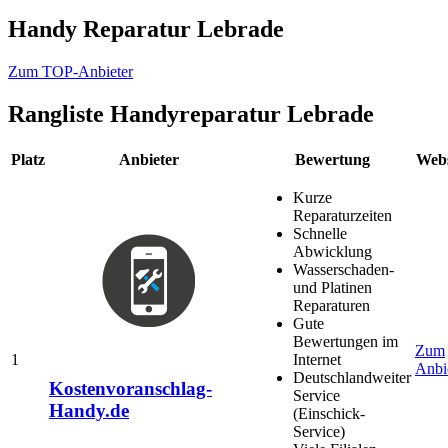
Handy Reparatur Lebrade
Zum TOP-Anbieter
Rangliste
Handyreparatur Lebrade
Platz
Anbieter
Bewertung
Webs
Kurze
Reparaturzeiten
Schnelle
Abwicklung
Wasserschaden-
und Platinen
Reparaturen
Gute
Bewertungen im
Zum
1
Internet
Anbi
Deutschlandweiter
Kostenvoranschlag-
Service
Handy.de
(Einschick-
Service)