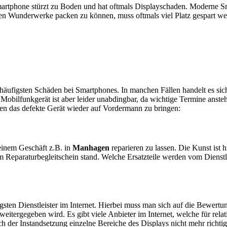
artphone stürzt zu Boden und hat oftmals Displayschaden. Moderne Sm
en Wunderwerke packen zu können, muss oftmals viel Platz gespart w
e häufigsten Schäden bei Smartphones. In manchen Fällen handelt es s
obilfunkgerät ist aber leider unabdingbar, da wichtige Termine anstehe
ten das defekte Gerät wieder auf Vordermann zu bringen:
n einem Geschäft z.B. in
Manhagen
reparieren zu lassen. Die Kunst ist h
 Reparaturbegleitschein stand. Welche Ersatzteile werden vom Dienstl
sten Dienstleister im Internet. Hierbei muss man sich auf die Bewertu
itergegeben wird. Es gibt viele Anbieter im Internet, welche für relat
 der Instandsetzung einzelne Bereiche des Displays nicht mehr richtig