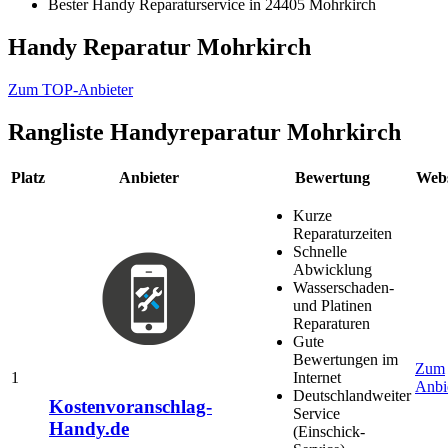
Bester Handy Reparaturservice in 24405 Mohrkirch
Handy Reparatur Mohrkirch
Zum TOP-Anbieter
Rangliste
Handyreparatur Mohrkirch
Platz
Anbieter
Bewertung
Webs
Kurze
Reparaturzeiten
Schnelle
Abwicklung
Wasserschaden-
und Platinen
Reparaturen
Gute
Bewertungen im
Zum
1
Internet
Anbi
Deutschlandweiter
Kostenvoranschlag-
Service
Handy.de
(Einschick-