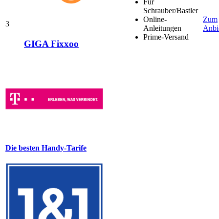
Für
Schrauber/Bastler
Online-
Zum
3
Anleitungen
Anbi
Prime-Versand
GIGA Fixxoo
Die besten Handy-Tarife