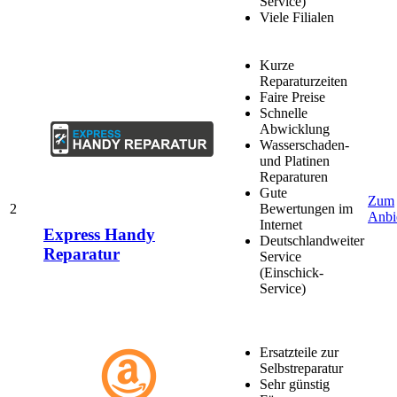
Service)
Viele Filialen
Kurze
Reparaturzeiten
Faire Preise
Schnelle
Abwicklung
Wasserschaden-
und Platinen
Reparaturen
Gute
Zum
2
Bewertungen im
Anbi
Internet
Express Handy
Deutschlandweiter
Reparatur
Service
(Einschick-
Service)
Ersatzteile zur
Selbstreparatur
Sehr günstig