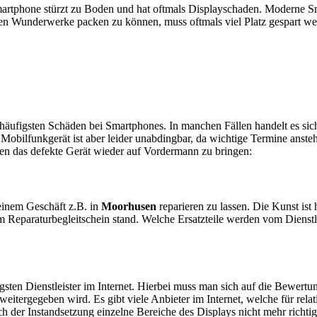
artphone stürzt zu Boden und hat oftmals Displayschaden. Moderne Sm
en Wunderwerke packen zu können, muss oftmals viel Platz gespart w
e häufigsten Schäden bei Smartphones. In manchen Fällen handelt es s
obilfunkgerät ist aber leider unabdingbar, da wichtige Termine anstehe
ten das defekte Gerät wieder auf Vordermann zu bringen:
n einem Geschäft z.B. in
Moorhusen
reparieren zu lassen. Die Kunst ist 
 Reparaturbegleitschein stand. Welche Ersatzteile werden vom Dienstl
sten Dienstleister im Internet. Hierbei muss man sich auf die Bewertu
itergegeben wird. Es gibt viele Anbieter im Internet, welche für relat
 der Instandsetzung einzelne Bereiche des Displays nicht mehr richtig