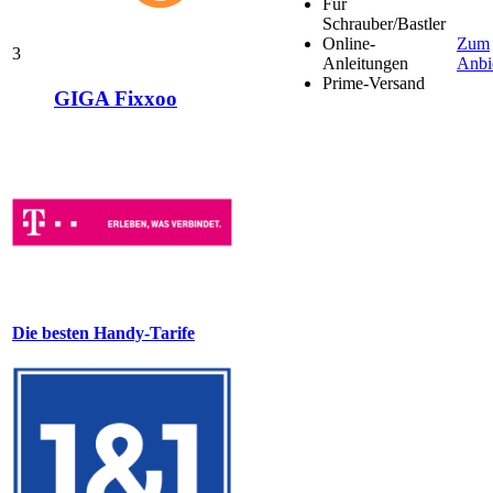
Für
Schrauber/Bastler
Online-
Zum
3
Anleitungen
Anbi
Prime-Versand
GIGA Fixxoo
Die besten Handy-Tarife