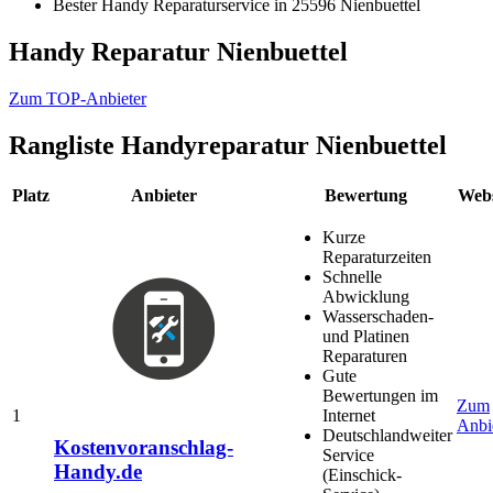
Bester Handy Reparaturservice in 25596 Nienbuettel
Handy Reparatur Nienbuettel
Zum TOP-Anbieter
Rangliste
Handyreparatur Nienbuettel
Platz
Anbieter
Bewertung
Webs
Kurze
Reparaturzeiten
Schnelle
Abwicklung
Wasserschaden-
und Platinen
Reparaturen
Gute
Bewertungen im
Zum
1
Internet
Anbi
Deutschlandweiter
Kostenvoranschlag-
Service
Handy.de
(Einschick-