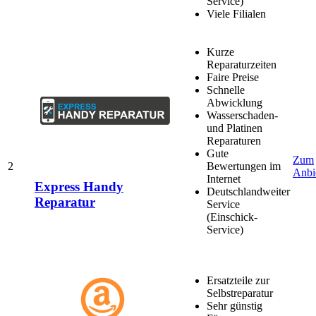
Service)
Viele Filialen
Kurze
Reparaturzeiten
Faire Preise
Schnelle
Abwicklung
Wasserschaden-
und Platinen
Reparaturen
Gute
Zum
2
Bewertungen im
Anbi
Internet
Express Handy
Deutschlandweiter
Reparatur
Service
(Einschick-
Service)
Ersatzteile zur
Selbstreparatur
Sehr günstig