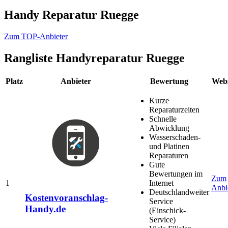
Handy Reparatur Ruegge
Zum TOP-Anbieter
Rangliste
Handyreparatur Ruegge
Platz
Anbieter
Bewertung
Webs
Kurze
Reparaturzeiten
Schnelle
Abwicklung
Wasserschaden-
und Platinen
Reparaturen
Gute
Bewertungen im
Zum
1
Internet
Anbi
Deutschlandweiter
Kostenvoranschlag-
Service
Handy.de
(Einschick-
Service)