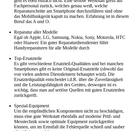
geht es eben einfach nicht. Eine seriöse Werkstatt greift auf
Fachpersonal zurück, welches genau weiß, welche
Reparaturschritte am Smartphone durchzuführen sind ohne
das Mobilfunkgerät kaputt zu machen. Erfahrung ist in diesem
Beruf das A und O.
Reparatur aller Modelle
Egal ob Apple, LG, Samsung, Nokia, Sony, Motorola, HTC
oder Huawei: Ein guter Reparaturdienstleister führt
Handyreparaturen für alle Modelle durch
Top-Ersatzteile
Es gibt verschiedene Ersatzteil-Qualitäten und bei manchen
Smartphones gibt es keine Original-Ersatzteile (obwohl das
von vielen anderen Dienstleistern behauptet wird). Die
Ersatzteilqualität entscheidet i.d.R. über die Zuverlässigkeit
und die Leistungsfähigkeit des Gerätes, deswegen ist es
wichtig, dass man auf seriöse Quellen mit guten Ersatzteilen
zurückgreift.
Spezial-Equipment
Um die empfindlichen Komponenten nicht zu beschädigen,
muss eine gute Werkstatt ebenfalls auf moderne Prüf- und
Messtechnik sowie optimale Equipment zurückgreifen
können, um im Ernstfall die Fehlerquelle schnell und sauber