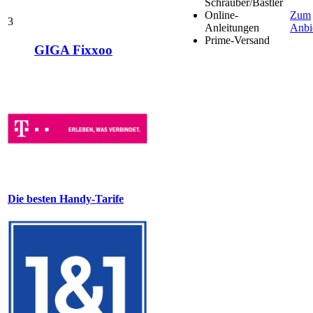
Schrauber/Bastler
Online-
Zum
3
Anleitungen
Anbi
Prime-Versand
GIGA Fixxoo
Die besten Handy-Tarife