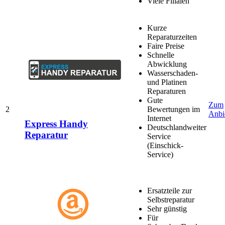
Viele Filialen
Kurze
Reparaturzeiten
Faire Preise
Schnelle
Abwicklung
Wasserschaden-
und Platinen
Reparaturen
Gute
Zum
2
Bewertungen im
Anbi
Internet
Express Handy
Deutschlandweiter
Reparatur
Service
(Einschick-
Service)
Ersatzteile zur
Selbstreparatur
Sehr günstig
Für