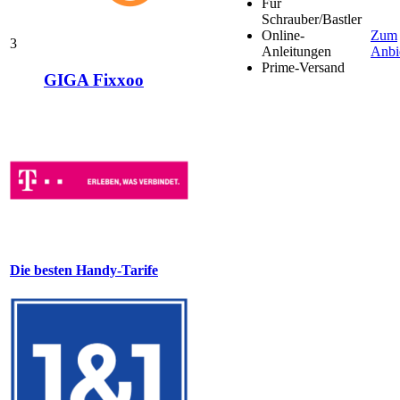
Für
Schrauber/Bastler
Online-
Zum
3
Anleitungen
Anbi
Prime-Versand
GIGA Fixxoo
Die besten Handy-Tarife