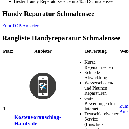
Bester Handy Reparaturservice in 24638 Schmalensee
Handy Reparatur Schmalensee
Zum TOP-Anbieter
Rangliste
Handyreparatur Schmalensee
Platz
Anbieter
Bewertung
Webs
Kurze
Reparaturzeiten
Schnelle
Abwicklung
Wasserschaden-
und Platinen
Reparaturen
Gute
Bewertungen im
Zum
1
Internet
Anbi
Deutschlandweiter
Kostenvoranschlag-
Service
Handy.de
(Einschick-