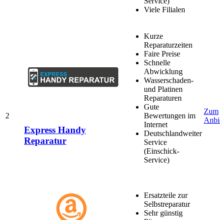
Service)
Viele Filialen
Kurze
Reparaturzeiten
Faire Preise
Schnelle
Abwicklung
Wasserschaden-
und Platinen
Reparaturen
Gute
Zum
2
Bewertungen im
Anbi
Internet
Express Handy
Deutschlandweiter
Reparatur
Service
(Einschick-
Service)
Ersatzteile zur
Selbstreparatur
Sehr günstig