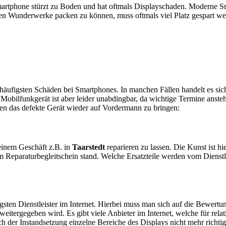
artphone stürzt zu Boden und hat oftmals Displayschaden. Moderne Sm
en Wunderwerke packen zu können, muss oftmals viel Platz gespart w
e häufigsten Schäden bei Smartphones. In manchen Fällen handelt es s
obilfunkgerät ist aber leider unabdingbar, da wichtige Termine anstehe
ten das defekte Gerät wieder auf Vordermann zu bringen:
n einem Geschäft z.B. in
Taarstedt
reparieren zu lassen. Die Kunst ist hi
 Reparaturbegleitschein stand. Welche Ersatzteile werden vom Dienstl
sten Dienstleister im Internet. Hierbei muss man sich auf die Bewertu
itergegeben wird. Es gibt viele Anbieter im Internet, welche für relat
 der Instandsetzung einzelne Bereiche des Displays nicht mehr richtig