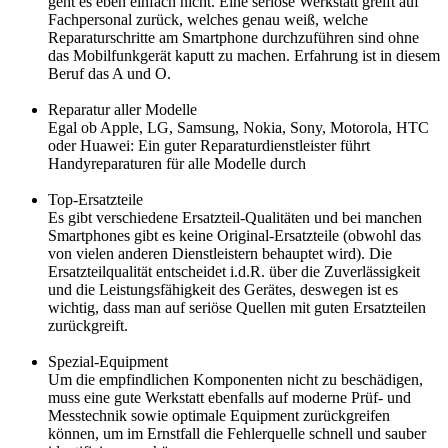
geht es eben einfach nicht. Eine seriöse Werkstatt greift auf
Fachpersonal zurück, welches genau weiß, welche
Reparaturschritte am Smartphone durchzuführen sind ohne
das Mobilfunkgerät kaputt zu machen. Erfahrung ist in diesem
Beruf das A und O.
Reparatur aller Modelle
Egal ob Apple, LG, Samsung, Nokia, Sony, Motorola, HTC
oder Huawei: Ein guter Reparaturdienstleister führt
Handyreparaturen für alle Modelle durch
Top-Ersatzteile
Es gibt verschiedene Ersatzteil-Qualitäten und bei manchen
Smartphones gibt es keine Original-Ersatzteile (obwohl das
von vielen anderen Dienstleistern behauptet wird). Die
Ersatzteilqualität entscheidet i.d.R. über die Zuverlässigkeit
und die Leistungsfähigkeit des Gerätes, deswegen ist es
wichtig, dass man auf seriöse Quellen mit guten Ersatzteilen
zurückgreift.
Spezial-Equipment
Um die empfindlichen Komponenten nicht zu beschädigen,
muss eine gute Werkstatt ebenfalls auf moderne Prüf- und
Messtechnik sowie optimale Equipment zurückgreifen
können, um im Ernstfall die Fehlerquelle schnell und sauber