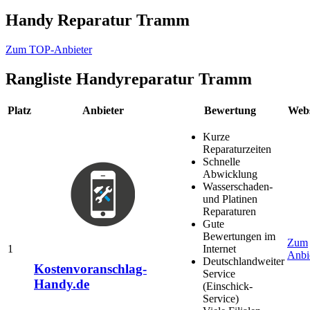
Handy Reparatur Tramm
Zum TOP-Anbieter
Rangliste
Handyreparatur Tramm
Platz
Anbieter
Bewertung
Webs
Kurze
Reparaturzeiten
Schnelle
Abwicklung
Wasserschaden-
und Platinen
Reparaturen
Gute
Bewertungen im
Zum
1
Internet
Anbi
Deutschlandweiter
Kostenvoranschlag-
Service
Handy.de
(Einschick-
Service)