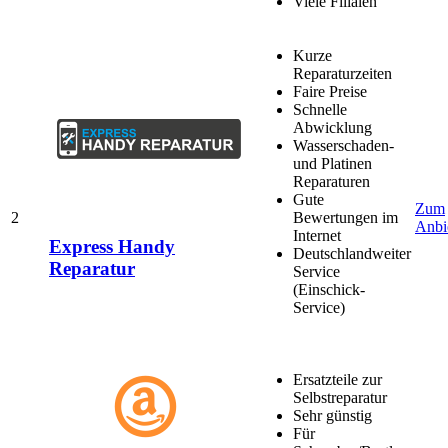
Viele Filialen
Kurze
Reparaturzeiten
Faire Preise
Schnelle
Abwicklung
Wasserschaden-
und Platinen
Reparaturen
Gute
Zum
2
Bewertungen im
Anbi
Internet
Express Handy
Deutschlandweiter
Reparatur
Service
(Einschick-
Service)
Ersatzteile zur
Selbstreparatur
Sehr günstig
Für