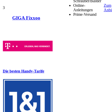
Schrauber/Bastler
Online-
Zum
3
Anleitungen
Anbi
Prime-Versand
GIGA Fixxoo
Die besten Handy-Tarife