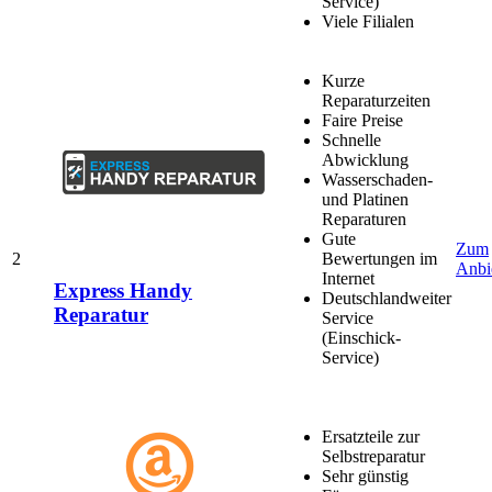
Service)
Viele Filialen
Kurze
Reparaturzeiten
Faire Preise
Schnelle
Abwicklung
Wasserschaden-
und Platinen
Reparaturen
Gute
Zum
2
Bewertungen im
Anbi
Internet
Express Handy
Deutschlandweiter
Reparatur
Service
(Einschick-
Service)
Ersatzteile zur
Selbstreparatur
Sehr günstig