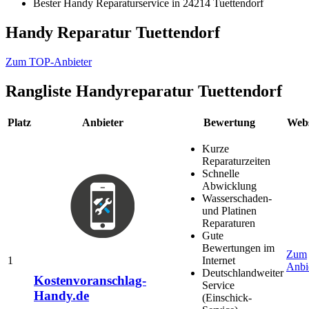
Bester Handy Reparaturservice in 24214 Tuettendorf
Handy Reparatur Tuettendorf
Zum TOP-Anbieter
Rangliste
Handyreparatur Tuettendorf
Platz
Anbieter
Bewertung
Webs
Kurze
Reparaturzeiten
Schnelle
Abwicklung
Wasserschaden-
und Platinen
Reparaturen
Gute
Bewertungen im
Zum
1
Internet
Anbi
Deutschlandweiter
Kostenvoranschlag-
Service
Handy.de
(Einschick-