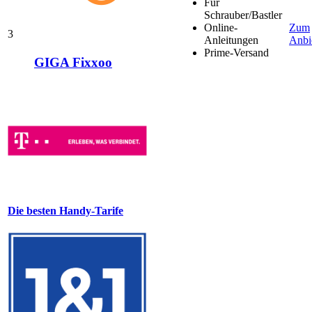
Für
Schrauber/Bastler
Online-
Zum
3
Anleitungen
Anbi
Prime-Versand
GIGA Fixxoo
Die besten Handy-Tarife