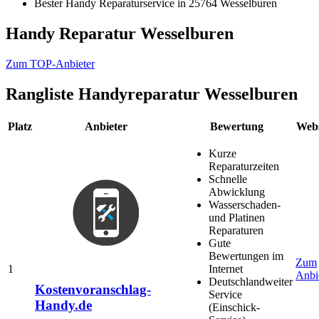
Bester Handy Reparaturservice in 25764 Wesselburen
Handy Reparatur Wesselburen
Zum TOP-Anbieter
Rangliste
Handyreparatur Wesselburen
Platz
Anbieter
Bewertung
Webs
Kurze
Reparaturzeiten
Schnelle
Abwicklung
Wasserschaden-
und Platinen
Reparaturen
Gute
Bewertungen im
Zum
1
Internet
Anbi
Deutschlandweiter
Kostenvoranschlag-
Service
Handy.de
(Einschick-