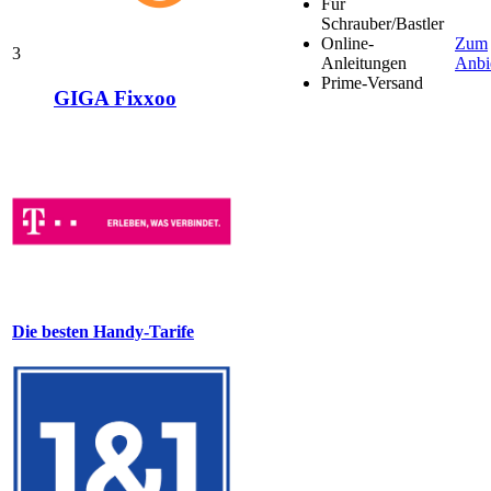
Für
Schrauber/Bastler
Online-
Zum
3
Anleitungen
Anbi
Prime-Versand
GIGA Fixxoo
Die besten Handy-Tarife