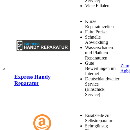
Service)
Viele Filialen
Kurze
Reparaturzeiten
Faire Preise
Schnelle
Abwicklung
Wasserschaden-
und Platinen
Reparaturen
Gute
Zum
2
Bewertungen im
Anbi
Internet
Express Handy
Deutschlandweiter
Reparatur
Service
(Einschick-
Service)
Ersatzteile zur
Selbstreparatur
Sehr günstig