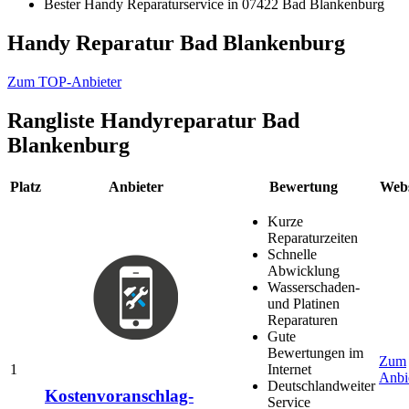
Bester Handy Reparaturservice in 07422 Bad Blankenburg
Handy Reparatur Bad Blankenburg
Zum TOP-Anbieter
Rangliste
Handyreparatur Bad
Blankenburg
Platz
Anbieter
Bewertung
Webs
Kurze
Reparaturzeiten
Schnelle
Abwicklung
Wasserschaden-
und Platinen
Reparaturen
Gute
Bewertungen im
Zum
1
Internet
Anbi
Deutschlandweiter
Kostenvoranschlag-
Service