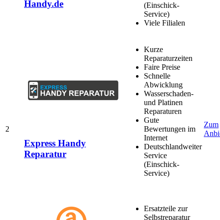
Handy.de
(Einschick-
Service)
Viele Filialen
Kurze
Reparaturzeiten
Faire Preise
Schnelle
Abwicklung
Wasserschaden-
und Platinen
Reparaturen
Gute
Zum
2
Bewertungen im
Anbi
Internet
Express Handy
Deutschlandweiter
Reparatur
Service
(Einschick-
Service)
Ersatzteile zur
Selbstreparatur