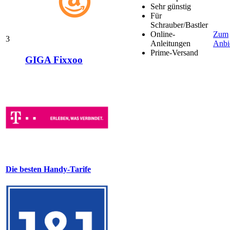
Sehr günstig
Für
Schrauber/Bastler
Online-
Zum
3
Anleitungen
Anbi
Prime-Versand
GIGA Fixxoo
Die besten Handy-Tarife