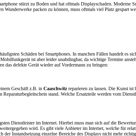
artphone stürzt zu Boden und hat oftmals Displayschaden. Moderne Sm
en Wunderwerke packen zu können, muss oftmals viel Platz gespart w
e häufigsten Schäden bei Smartphones. In manchen Fällen handelt es s
obilfunkgerät ist aber leider unabdingbar, da wichtige Termine anstehe
ten das defekte Gerät wieder auf Vordermann zu bringen:
n einem Geschäft z.B. in
Caaschwitz
reparieren zu lassen. Die Kunst ist 
 Reparaturbegleitschein stand. Welche Ersatzteile werden vom Dienstl
sten Dienstleister im Internet. Hierbei muss man sich auf die Bewertu
itergegeben wird. Es gibt viele Anbieter im Internet, welche für relat
 der Instandsetzung einzelne Bereiche des Displays nicht mehr richtig