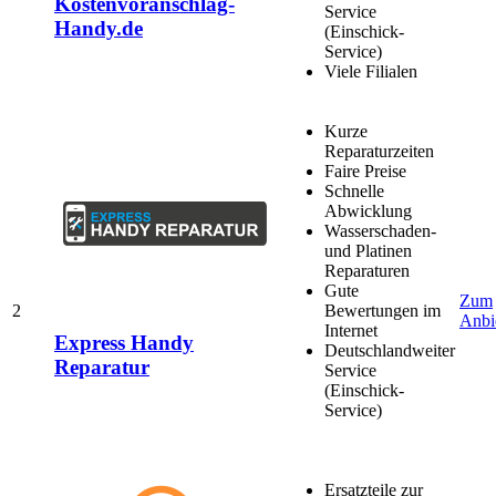
Kostenvoranschlag-
Service
Handy.de
(Einschick-
Service)
Viele Filialen
Kurze
Reparaturzeiten
Faire Preise
Schnelle
Abwicklung
Wasserschaden-
und Platinen
Reparaturen
Gute
Zum
2
Bewertungen im
Anbi
Internet
Express Handy
Deutschlandweiter
Reparatur
Service
(Einschick-
Service)
Ersatzteile zur