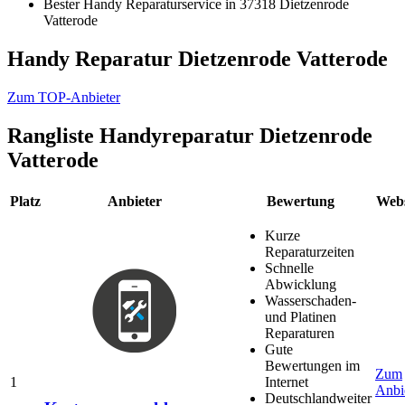
Bester Handy Reparaturservice in 37318 Dietzenrode
Vatterode
Handy Reparatur Dietzenrode Vatterode
Zum TOP-Anbieter
Rangliste
Handyreparatur Dietzenrode
Vatterode
Platz
Anbieter
Bewertung
Webs
Kurze
Reparaturzeiten
Schnelle
Abwicklung
Wasserschaden-
und Platinen
Reparaturen
Gute
Bewertungen im
Zum
1
Internet
Anbi
Deutschlandweiter