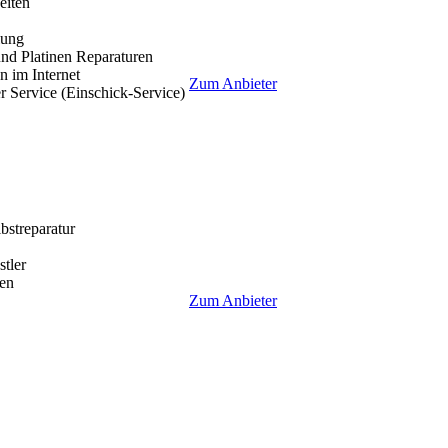
eiten
lung
nd Platinen Reparaturen
 im Internet
Zum Anbieter
r Service (Einschick-Service)
lbstreparatur
tler
en
Zum Anbieter