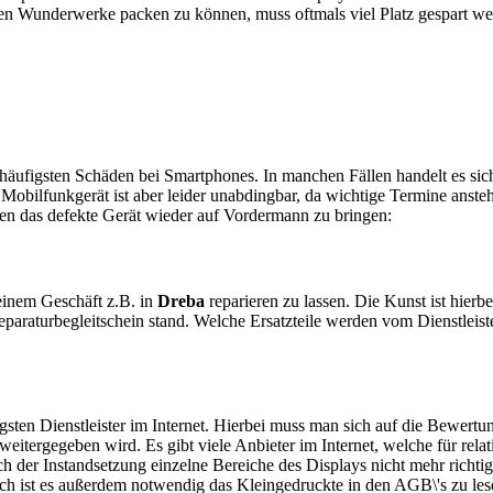
en Wunderwerke packen zu können, muss oftmals viel Platz gespart w
e häufigsten Schäden bei Smartphones. In manchen Fällen handelt es s
obilfunkgerät ist aber leider unabdingbar, da wichtige Termine anstehe
ten das defekte Gerät wieder auf Vordermann zu bringen:
n einem Geschäft z.B. in
Dreba
reparieren zu lassen. Die Kunst ist hierbe
araturbegleitschein stand. Welche Ersatzteile werden vom Dienstleist
sten Dienstleister im Internet. Hierbei muss man sich auf die Bewertu
itergegeben wird. Es gibt viele Anbieter im Internet, welche für relat
 der Instandsetzung einzelne Bereiche des Displays nicht mehr richtig
ch ist es außerdem notwendig das Kleingedruckte in den AGB\'s zu les