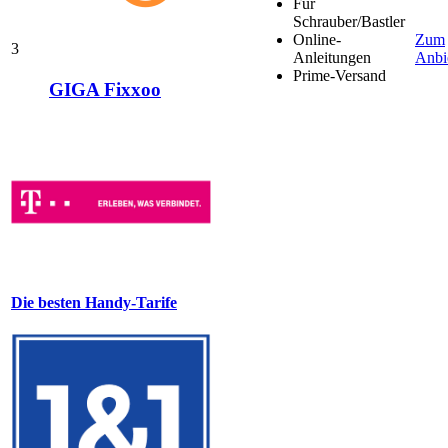
Für
Schrauber/Bastler
Online-
Zum
3
Anleitungen
Anbi
Prime-Versand
GIGA Fixxoo
Die besten Handy-Tarife