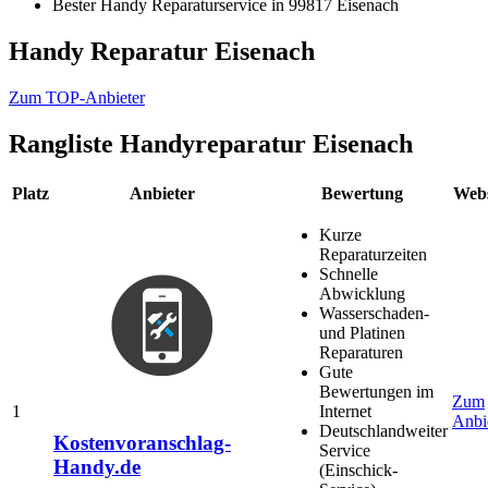
Bester Handy Reparaturservice in 99817 Eisenach
Handy Reparatur Eisenach
Zum TOP-Anbieter
Rangliste
Handyreparatur Eisenach
Platz
Anbieter
Bewertung
Webs
Kurze
Reparaturzeiten
Schnelle
Abwicklung
Wasserschaden-
und Platinen
Reparaturen
Gute
Bewertungen im
Zum
1
Internet
Anbi
Deutschlandweiter
Kostenvoranschlag-
Service
Handy.de
(Einschick-