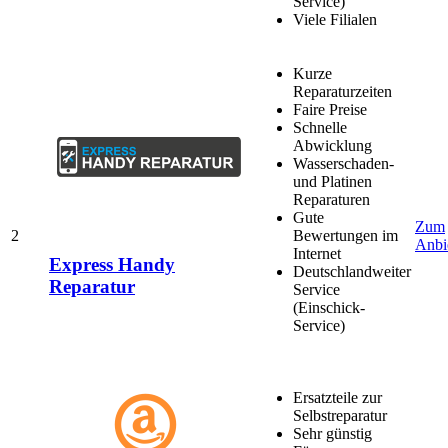
Service)
Viele Filialen
Kurze
Reparaturzeiten
Faire Preise
Schnelle
Abwicklung
Wasserschaden-
und Platinen
Reparaturen
Gute
Zum
2
Bewertungen im
Anbi
Internet
Express Handy
Deutschlandweiter
Reparatur
Service
(Einschick-
Service)
Ersatzteile zur
Selbstreparatur
Sehr günstig