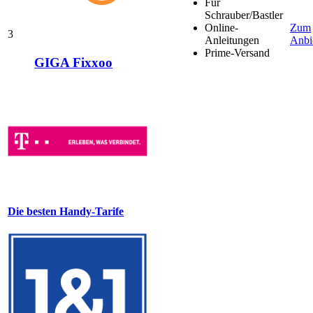
Für
Schrauber/Bastler
Online-
Zum
3
Anleitungen
Anbi
Prime-Versand
GIGA Fixxoo
Die besten Handy-Tarife