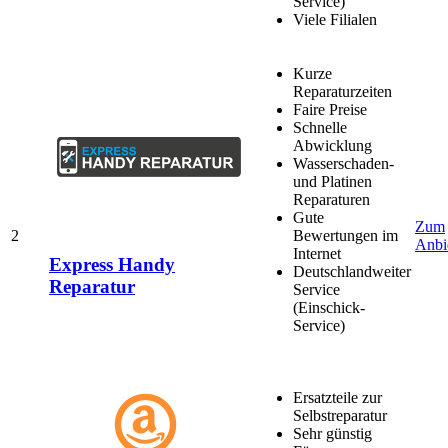
Service)
Viele Filialen
Kurze
Reparaturzeiten
Faire Preise
Schnelle
Abwicklung
Wasserschaden-
und Platinen
Reparaturen
Gute
Zum
2
Bewertungen im
Anbi
Internet
Express Handy
Deutschlandweiter
Reparatur
Service
(Einschick-
Service)
Ersatzteile zur
Selbstreparatur
Sehr günstig