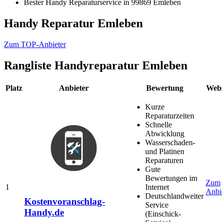
Bester Handy Reparaturservice in 99869 Emleben
Handy Reparatur Emleben
Zum TOP-Anbieter
Rangliste
Handyreparatur Emleben
Platz
Anbieter
Bewertung
Webs
Kurze
Reparaturzeiten
Schnelle
Abwicklung
Wasserschaden-
und Platinen
Reparaturen
Gute
Bewertungen im
Zum
1
Internet
Anbi
Deutschlandweiter
Kostenvoranschlag-
Service
Handy.de
(Einschick-