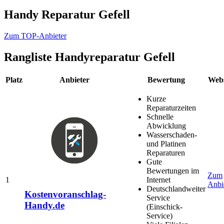
Handy Reparatur Gefell
Zum TOP-Anbieter
Rangliste
Handyreparatur Gefell
Platz
Anbieter
Bewertung
Webs
Kurze
Reparaturzeiten
Schnelle
Abwicklung
Wasserschaden-
und Platinen
Reparaturen
Gute
Bewertungen im
Zum
1
Internet
Anbi
Deutschlandweiter
Kostenvoranschlag-
Service
Handy.de
(Einschick-
Service)