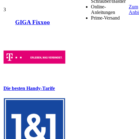
Schrauber/Bastler
Online-
Zum
3
Anleitungen
Anbi
Prime-Versand
GIGA Fixxoo
Die besten Handy-Tarife