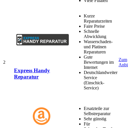
Viele Filialen
Kurze
Reparaturzeiten
Faire Preise
Schnelle
Abwicklung
Wasserschaden-
und Platinen
Reparaturen
Gute
Zum
2
Bewertungen im
Anbi
Internet
Express Handy
Deutschlandweiter
Reparatur
Service
(Einschick-
Service)
Ersatzteile zur
Selbstreparatur
Sehr günstig
Für