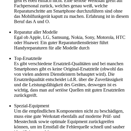
geht es eben einfach nicht. Eine seriöse Werkstatt greift auf
Fachpersonal zurück, welches genau weiß, welche
Reparaturschritte am Smartphone durchzuführen sind ohne
das Mobilfunkgerät kaputt zu machen. Erfahrung ist in diesem
Beruf das A und O.
Reparatur aller Modelle
Egal ob Apple, LG, Samsung, Nokia, Sony, Motorola, HTC
oder Huawei: Ein guter Reparaturdienstleister führt
Handyreparaturen für alle Modelle durch
Top-Ersatzteile
Es gibt verschiedene Ersatzteil-Qualitäten und bei manchen
Smartphones gibt es keine Original-Ersatzteile (obwohl das
von vielen anderen Dienstleistern behauptet wird). Die
Ersatzteilqualität entscheidet i.d.R. über die Zuverlässigkeit
und die Leistungsfähigkeit des Gerätes, deswegen ist es
wichtig, dass man auf seriöse Quellen mit guten Ersatzteilen
zurückgreift.
Spezial-Equipment
Um die empfindlichen Komponenten nicht zu beschädigen,
muss eine gute Werkstatt ebenfalls auf moderne Prüf- und
Messtechnik sowie optimale Equipment zurückgreifen
können, um im Ernstfall die Fehlerquelle schnell und sauber