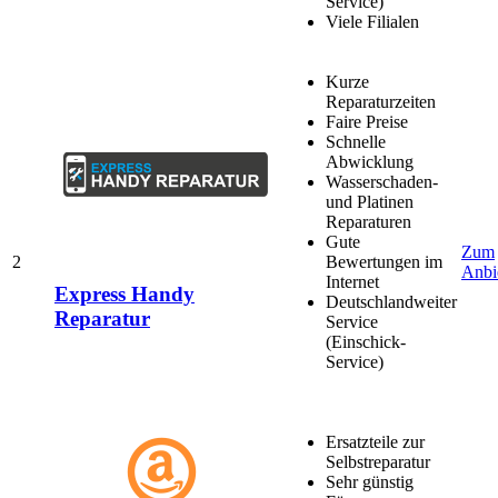
Service)
Viele Filialen
Kurze
Reparaturzeiten
Faire Preise
Schnelle
Abwicklung
Wasserschaden-
und Platinen
Reparaturen
Gute
Zum
2
Bewertungen im
Anbi
Internet
Express Handy
Deutschlandweiter
Reparatur
Service
(Einschick-
Service)
Ersatzteile zur
Selbstreparatur
Sehr günstig