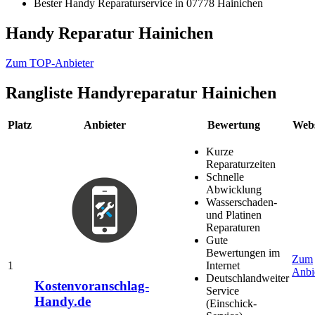
Bester Handy Reparaturservice in 07778 Hainichen
Handy Reparatur Hainichen
Zum TOP-Anbieter
Rangliste
Handyreparatur Hainichen
Platz
Anbieter
Bewertung
Webs
Kurze
Reparaturzeiten
Schnelle
Abwicklung
Wasserschaden-
und Platinen
Reparaturen
Gute
Bewertungen im
Zum
1
Internet
Anbi
Deutschlandweiter
Kostenvoranschlag-
Service
Handy.de
(Einschick-