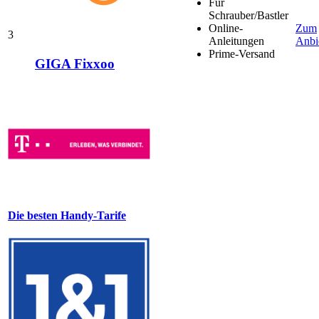
Für
Schrauber/Bastler
Online-
Zum
3
Anleitungen
Anbi
Prime-Versand
GIGA Fixxoo
Die besten Handy-Tarife