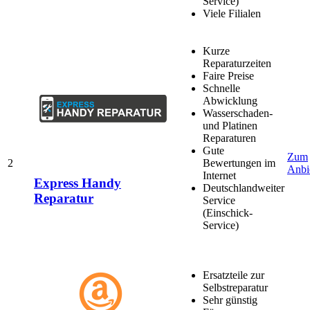
Service)
Viele Filialen
Kurze
Reparaturzeiten
Faire Preise
Schnelle
Abwicklung
Wasserschaden-
und Platinen
Reparaturen
Gute
Zum
2
Bewertungen im
Anbi
Internet
Express Handy
Deutschlandweiter
Reparatur
Service
(Einschick-
Service)
Ersatzteile zur
Selbstreparatur
Sehr günstig