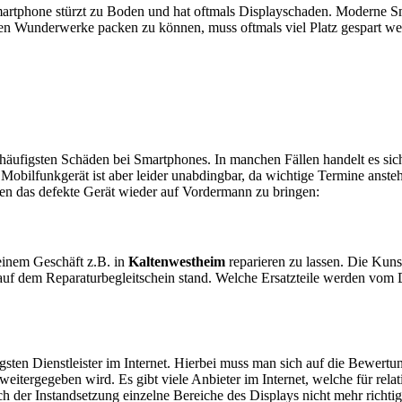
artphone stürzt zu Boden und hat oftmals Displayschaden. Moderne Sm
en Wunderwerke packen zu können, muss oftmals viel Platz gespart w
e häufigsten Schäden bei Smartphones. In manchen Fällen handelt es s
obilfunkgerät ist aber leider unabdingbar, da wichtige Termine anstehe
ten das defekte Gerät wieder auf Vordermann zu bringen:
n einem Geschäft z.B. in
Kaltenwestheim
reparieren zu lassen. Die Kunst
auf dem Reparaturbegleitschein stand. Welche Ersatzteile werden vom 
sten Dienstleister im Internet. Hierbei muss man sich auf die Bewertu
itergegeben wird. Es gibt viele Anbieter im Internet, welche für relat
 der Instandsetzung einzelne Bereiche des Displays nicht mehr richtig