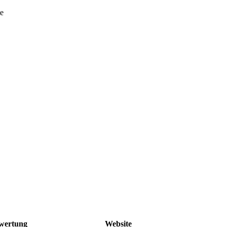
te
wertung
Website