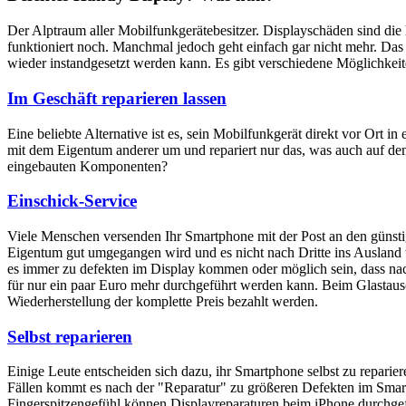
Der Alptraum aller Mobilfunkgerätebesitzer. Displayschäden sind di
funktioniert noch. Manchmal jedoch geht einfach gar nicht mehr. Das M
wieder instandgesetzt werden kann. Es gibt verschiedene Möglichkei
Im Geschäft reparieren lassen
Eine beliebte Alternative ist es, sein Mobilfunkgerät direkt vor Ort i
mit dem Eigentum anderer um und repariert nur das, was auch auf dem
eingebauten Komponenten?
Einschick-Service
Viele Menschen versenden Ihr Smartphone mit der Post an den günstig
Eigentum gut umgegangen wird und es nicht nach Dritte ins Ausland we
es immer zu defekten im Display kommen oder möglich sein, dass nach
für nur ein paar Euro mehr durchgeführt werden kann. Beim Glastaus
Wiederherstellung der komplette Preis bezahlt werden.
Selbst reparieren
Einige Leute entscheiden sich dazu, ihr Smartphone selbst zu reparie
Fällen kommt es nach der "Reparatur" zu größeren Defekten im Smartp
Fingerspitzengefühl können Displayreparaturen beim iPhone durchge