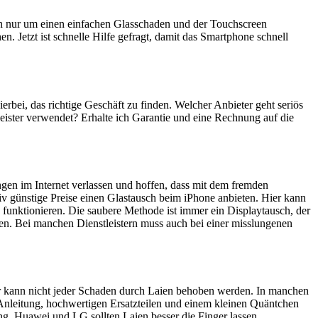
ich nur um einen einfachen Glasschaden und der Touchscreen
n. Jetzt ist schnelle Hilfe gefragt, damit das Smartphone schnell
ierbei, das richtige Geschäft zu finden. Welcher Anbieter geht seriös
eister verwendet? Erhalte ich Garantie und eine Rechnung auf die
ngen im Internet verlassen und hoffen, dass mit dem fremden
iv günstige Preise einen Glastausch beim iPhone anbieten. Hier kann
 funktionieren. Die saubere Methode ist immer ein Displaytausch, der
en. Bei manchen Dienstleistern muss auch bei einer misslungenen
ider kann nicht jeder Schaden durch Laien behoben werden. In manchen
 Anleitung, hochwertigen Ersatzteilen und einem kleinen Quäntchen
, Huawei und LG sollten Laien besser die Finger lassen.