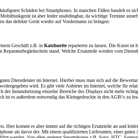
e häufigsten Schäden bei Smartphones. In manchen Fällen handelt es s
obilfunkgerät ist aber leider unabdingbar, da wichtige Termine anstehe
ten das defekte Gerät wieder auf Vordermann zu bringen:
n einem Geschäft z.B. in
Katzhuette
reparieren zu lassen. Die Kunst ist h
 Reparaturbegleitschein stand. Welche Ersatzteile werden vom Dienstl
sten Dienstleister im Internet. Hierbei muss man sich auf die Bewertu
itergegeben wird. Es gibt viele Anbieter im Internet, welche für relat
 der Instandsetzung einzelne Bereiche des Displays nicht mehr richtig
ch ist es außerdem notwendig das Kleingedruckte in den AGB\'s zu les
ren. Hier kommt es aber immer auf die richtigen Ersatzteile an und le
hone als davor der. Mit einem qualifizierten Lieferanten, einer guten
führt werden. Von allen anderen Smartphones z.B. Sony, HTC, Samsung