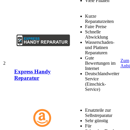
Viele Filialen
Kurze
Reparaturzeiten
Faire Preise
Schnelle
Abwicklung
Wasserschaden-
und Platinen
Reparaturen
Gute
Zum
2
Bewertungen im
Anbi
Internet
Express Handy
Deutschlandweiter
Reparatur
Service
(Einschick-
Service)
Ersatzteile zur
Selbstreparatur
Sehr günstig
Für