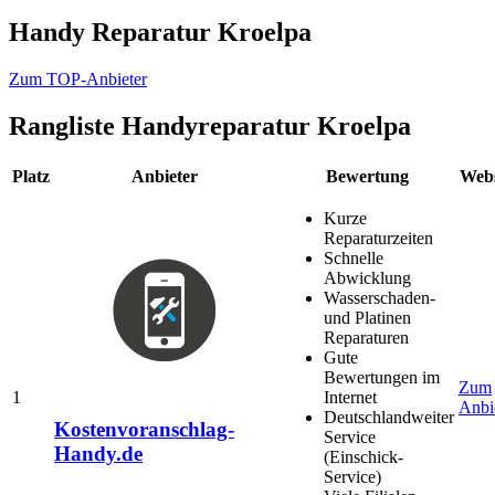
Handy Reparatur Kroelpa
Zum TOP-Anbieter
Rangliste
Handyreparatur Kroelpa
Platz
Anbieter
Bewertung
Webs
Kurze
Reparaturzeiten
Schnelle
Abwicklung
Wasserschaden-
und Platinen
Reparaturen
Gute
Bewertungen im
Zum
1
Internet
Anbi
Deutschlandweiter
Kostenvoranschlag-
Service
Handy.de
(Einschick-
Service)