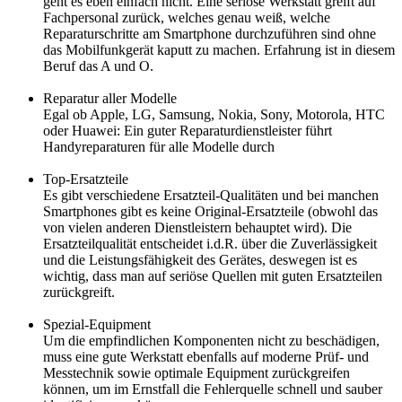
geht es eben einfach nicht. Eine seriöse Werkstatt greift auf
Fachpersonal zurück, welches genau weiß, welche
Reparaturschritte am Smartphone durchzuführen sind ohne
das Mobilfunkgerät kaputt zu machen. Erfahrung ist in diesem
Beruf das A und O.
Reparatur aller Modelle
Egal ob Apple, LG, Samsung, Nokia, Sony, Motorola, HTC
oder Huawei: Ein guter Reparaturdienstleister führt
Handyreparaturen für alle Modelle durch
Top-Ersatzteile
Es gibt verschiedene Ersatzteil-Qualitäten und bei manchen
Smartphones gibt es keine Original-Ersatzteile (obwohl das
von vielen anderen Dienstleistern behauptet wird). Die
Ersatzteilqualität entscheidet i.d.R. über die Zuverlässigkeit
und die Leistungsfähigkeit des Gerätes, deswegen ist es
wichtig, dass man auf seriöse Quellen mit guten Ersatzteilen
zurückgreift.
Spezial-Equipment
Um die empfindlichen Komponenten nicht zu beschädigen,
muss eine gute Werkstatt ebenfalls auf moderne Prüf- und
Messtechnik sowie optimale Equipment zurückgreifen
können, um im Ernstfall die Fehlerquelle schnell und sauber