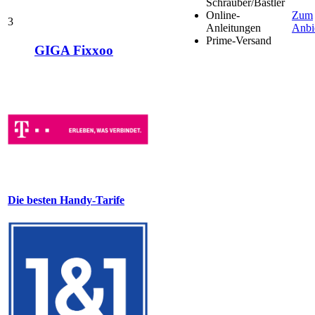
Schrauber/Bastler
Online-
Zum
3
Anleitungen
Anbi
Prime-Versand
GIGA Fixxoo
Die besten Handy-Tarife