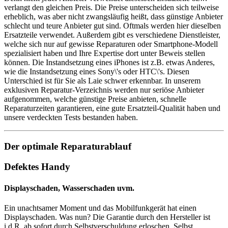
verlangt den gleichen Preis. Die Preise unterscheiden sich teilweise
erheblich, was aber nicht zwangsläufig heißt, dass günstige Anbieter
schlecht und teure Anbieter gut sind. Oftmals werden hier dieselben
Ersatzteile verwendet. Außerdem gibt es verschiedene Dienstleister,
welche sich nur auf gewisse Reparaturen oder Smartphone-Modell
spezialisiert haben und Ihre Expertise dort unter Beweis stellen
können. Die Instandsetzung eines iPhones ist z.B. etwas Anderes,
wie die Instandsetzung eines Sony\'s oder HTC\'s. Diesen
Unterschied ist für Sie als Laie schwer erkennbar. In unserem
exklusiven Reparatur-Verzeichnis werden nur seriöse Anbieter
aufgenommen, welche günstige Preise anbieten, schnelle
Reparaturzeiten garantieren, eine gute Ersatzteil-Qualität haben und
unsere verdeckten Tests bestanden haben.
Der optimale Reparaturablauf
Defektes Handy
Displayschaden, Wasserschaden uvm.
Ein unachtsamer Moment und das Mobilfunkgerät hat einen
Displayschaden. Was nun? Die Garantie durch den Hersteller ist
i.d.R. ab sofort durch Selbstverschuldung erloschen. Selbst