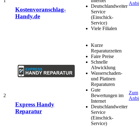
1
Internet
Anbi
Deutschlandweiter
Kostenvoranschlag-
Service
Handy.de
(Einschick-
Service)
Viele Filialen
Kurze
Reparaturzeiten
Faire Preise
Schnelle
Abwicklung
Wasserschaden-
und Platinen
Reparaturen
Gute
Zum
2
Bewertungen im
Anbi
Internet
Express Handy
Deutschlandweiter
Reparatur
Service
(Einschick-
Service)