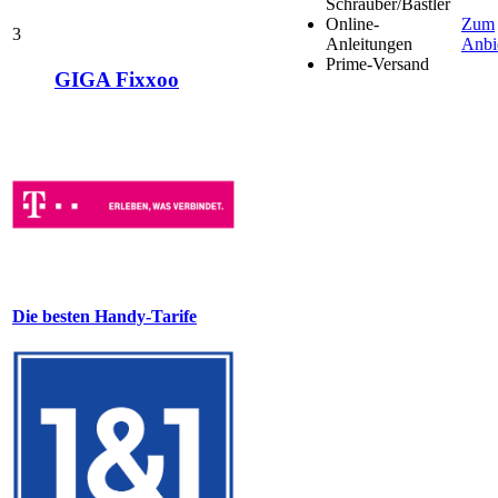
Schrauber/Bastler
Online-
Zum
3
Anleitungen
Anbi
Prime-Versand
GIGA Fixxoo
Die besten Handy-Tarife