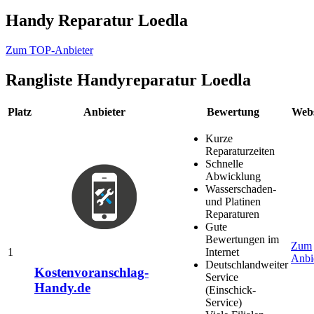
Handy Reparatur Loedla
Zum TOP-Anbieter
Rangliste
Handyreparatur Loedla
Platz
Anbieter
Bewertung
Webs
Kurze
Reparaturzeiten
Schnelle
Abwicklung
Wasserschaden-
und Platinen
Reparaturen
Gute
Bewertungen im
Zum
1
Internet
Anbi
Deutschlandweiter
Kostenvoranschlag-
Service
Handy.de
(Einschick-
Service)