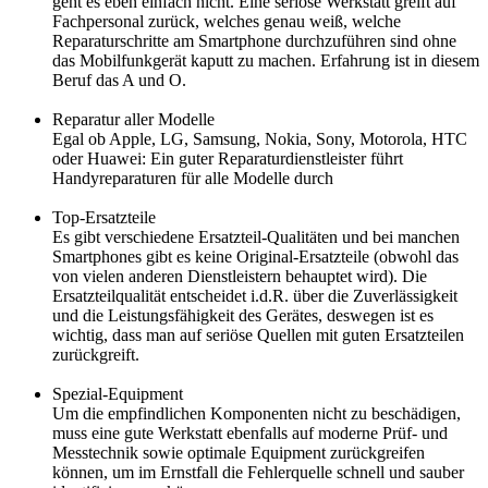
geht es eben einfach nicht. Eine seriöse Werkstatt greift auf
Fachpersonal zurück, welches genau weiß, welche
Reparaturschritte am Smartphone durchzuführen sind ohne
das Mobilfunkgerät kaputt zu machen. Erfahrung ist in diesem
Beruf das A und O.
Reparatur aller Modelle
Egal ob Apple, LG, Samsung, Nokia, Sony, Motorola, HTC
oder Huawei: Ein guter Reparaturdienstleister führt
Handyreparaturen für alle Modelle durch
Top-Ersatzteile
Es gibt verschiedene Ersatzteil-Qualitäten und bei manchen
Smartphones gibt es keine Original-Ersatzteile (obwohl das
von vielen anderen Dienstleistern behauptet wird). Die
Ersatzteilqualität entscheidet i.d.R. über die Zuverlässigkeit
und die Leistungsfähigkeit des Gerätes, deswegen ist es
wichtig, dass man auf seriöse Quellen mit guten Ersatzteilen
zurückgreift.
Spezial-Equipment
Um die empfindlichen Komponenten nicht zu beschädigen,
muss eine gute Werkstatt ebenfalls auf moderne Prüf- und
Messtechnik sowie optimale Equipment zurückgreifen
können, um im Ernstfall die Fehlerquelle schnell und sauber