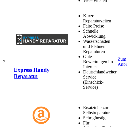
Viele Filialen
Kurze
Reparaturzeiten
Faire Preise
Schnelle
Abwicklung
Wasserschaden-
und Platinen
Reparaturen
Gute
Zum
2
Bewertungen im
Anbi
Internet
Express Handy
Deutschlandweiter
Reparatur
Service
(Einschick-
Service)
Ersatzteile zur
Selbstreparatur
Sehr günstig
Für