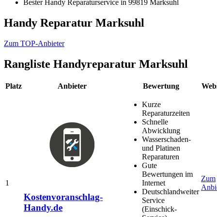
Bester Handy Reparaturservice in 99819 Marksuhl
Handy Reparatur Marksuhl
Zum TOP-Anbieter
Rangliste
Handyreparatur Marksuhl
Platz
Anbieter
Bewertung
Webs
Kurze
Reparaturzeiten
Schnelle
Abwicklung
Wasserschaden-
und Platinen
Reparaturen
Gute
Bewertungen im
Zum
1
Internet
Anbi
Deutschlandweiter
Kostenvoranschlag-
Service
Handy.de
(Einschick-