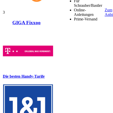
Für
Schrauber/Bastler
Online-
Zum
3
Anleitungen
Anbi
Prime-Versand
GIGA Fixxoo
Die besten Handy-Tarife