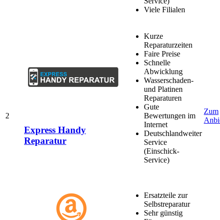
Service)
Viele Filialen
Kurze
Reparaturzeiten
Faire Preise
Schnelle
Abwicklung
Wasserschaden-
und Platinen
Reparaturen
Gute
Zum
2
Bewertungen im
Anbi
Internet
Express Handy
Deutschlandweiter
Reparatur
Service
(Einschick-
Service)
Ersatzteile zur
Selbstreparatur
Sehr günstig