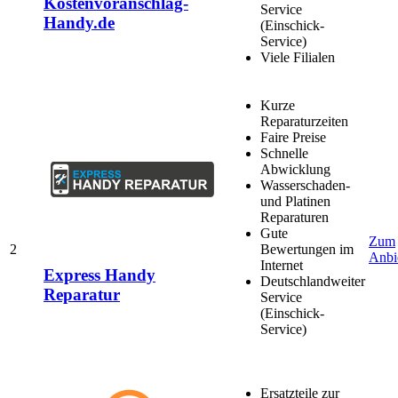
Kostenvoranschlag-
Service
Handy.de
(Einschick-
Service)
Viele Filialen
Kurze
Reparaturzeiten
Faire Preise
Schnelle
Abwicklung
Wasserschaden-
und Platinen
Reparaturen
Gute
Zum
2
Bewertungen im
Anbi
Internet
Express Handy
Deutschlandweiter
Reparatur
Service
(Einschick-
Service)
Ersatzteile zur