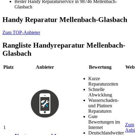
Bester Handy Reparaturservice in 98746 Mellenbach-
Glasbach
Handy Reparatur Mellenbach-Glasbach
Zum TOP-Anbieter
Rangliste
Handyreparatur Mellenbach-
Glasbach
Platz
Anbieter
Bewertung
Webs
Kurze
Reparaturzeiten
Schnelle
Abwicklung
Wasserschaden-
und Platinen
Reparaturen
Gute
Bewertungen im
Zum
1
Internet
Anbi
Deutschlandweiter