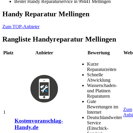
Bester Handy Reparaturservice in 99441 Mellingen
Handy Reparatur Mellingen
Zum TOP-Anbieter
Rangliste
Handyreparatur Mellingen
Platz
Anbieter
Bewertung
Webs
Kurze
Reparaturzeiten
Schnelle
Abwicklung
Wasserschaden-
und Platinen
Reparaturen
Gute
Bewertungen im
Zum
1
Internet
Anbi
Deutschlandweiter
Kostenvoranschlag-
Service
Handy.de
(Einschick-