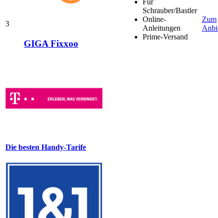
Für
Schrauber/Bastler
Online-
Zum
3
Anleitungen
Anbi
Prime-Versand
GIGA Fixxoo
Die besten Handy-Tarife