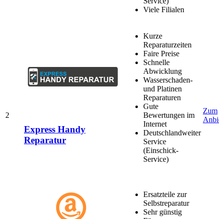
Service)
Viele Filialen
Kurze
Reparaturzeiten
Faire Preise
Schnelle
Abwicklung
Wasserschaden-
und Platinen
Reparaturen
Gute
Zum
2
Bewertungen im
Anbi
Internet
Express Handy
Deutschlandweiter
Reparatur
Service
(Einschick-
Service)
Ersatzteile zur
Selbstreparatur
Sehr günstig