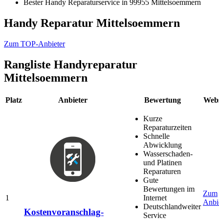
Bester Handy Reparaturservice in 99955 Mittelsoemmern
Handy Reparatur Mittelsoemmern
Zum TOP-Anbieter
Rangliste
Handyreparatur
Mittelsoemmern
Platz
Anbieter
Bewertung
Webs
Kurze
Reparaturzeiten
Schnelle
Abwicklung
Wasserschaden-
und Platinen
Reparaturen
Gute
Bewertungen im
Zum
1
Internet
Anbi
Deutschlandweiter
Kostenvoranschlag-
Service