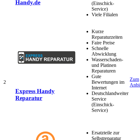
Handy.de
(Einschick-
Service)
Viele Filialen
Kurze
Reparaturzeiten
Faire Preise
Schnelle
Abwicklung
Wasserschaden-
und Platinen
Reparaturen
Gute
Zum
2
Bewertungen im
Anbi
Internet
Express Handy
Deutschlandweiter
Reparatur
Service
(Einschick-
Service)
Ersatzteile zur
Selbstreparatur