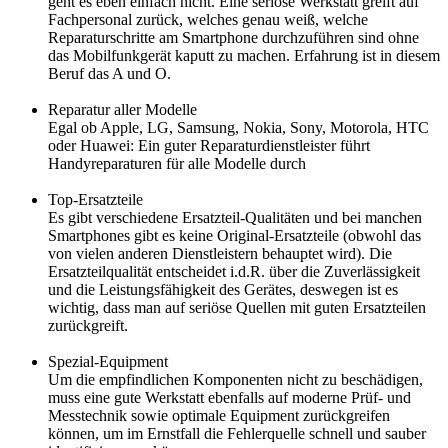
geht es eben einfach nicht. Eine seriöse Werkstatt greift auf
Fachpersonal zurück, welches genau weiß, welche
Reparaturschritte am Smartphone durchzuführen sind ohne
das Mobilfunkgerät kaputt zu machen. Erfahrung ist in diesem
Beruf das A und O.
Reparatur aller Modelle
Egal ob Apple, LG, Samsung, Nokia, Sony, Motorola, HTC
oder Huawei: Ein guter Reparaturdienstleister führt
Handyreparaturen für alle Modelle durch
Top-Ersatzteile
Es gibt verschiedene Ersatzteil-Qualitäten und bei manchen
Smartphones gibt es keine Original-Ersatzteile (obwohl das
von vielen anderen Dienstleistern behauptet wird). Die
Ersatzteilqualität entscheidet i.d.R. über die Zuverlässigkeit
und die Leistungsfähigkeit des Gerätes, deswegen ist es
wichtig, dass man auf seriöse Quellen mit guten Ersatzteilen
zurückgreift.
Spezial-Equipment
Um die empfindlichen Komponenten nicht zu beschädigen,
muss eine gute Werkstatt ebenfalls auf moderne Prüf- und
Messtechnik sowie optimale Equipment zurückgreifen
können, um im Ernstfall die Fehlerquelle schnell und sauber