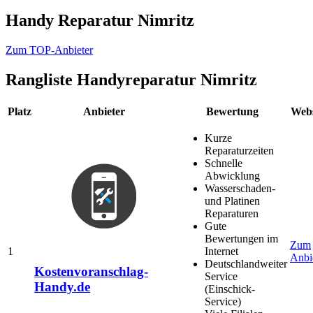
Handy Reparatur Nimritz
Zum TOP-Anbieter
Rangliste
Handyreparatur Nimritz
Platz
Anbieter
Bewertung
Webs
Kurze
Reparaturzeiten
Schnelle
Abwicklung
Wasserschaden-
und Platinen
Reparaturen
Gute
Bewertungen im
Zum
1
Internet
Anbi
Deutschlandweiter
Kostenvoranschlag-
Service
Handy.de
(Einschick-
Service)