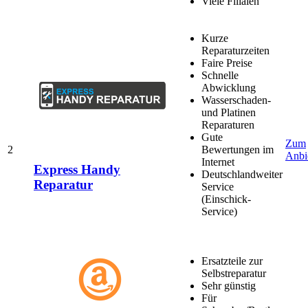
Viele Filialen
Kurze
Reparaturzeiten
Faire Preise
Schnelle
Abwicklung
Wasserschaden-
und Platinen
Reparaturen
Gute
Zum
2
Bewertungen im
Anbi
Internet
Express Handy
Deutschlandweiter
Reparatur
Service
(Einschick-
Service)
Ersatzteile zur
Selbstreparatur
Sehr günstig
Für