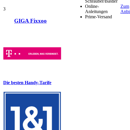
Schrauber/Bastler
Online-
Zum
3
Anleitungen
Anbi
Prime-Versand
GIGA Fixxoo
Die besten Handy-Tarife