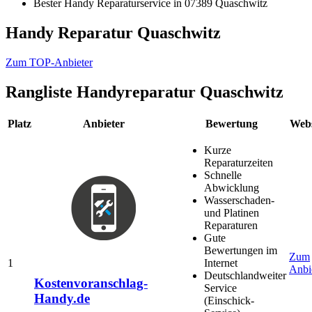
Bester Handy Reparaturservice in 07389 Quaschwitz
Handy Reparatur Quaschwitz
Zum TOP-Anbieter
Rangliste
Handyreparatur Quaschwitz
Platz
Anbieter
Bewertung
Webs
Kurze
Reparaturzeiten
Schnelle
Abwicklung
Wasserschaden-
und Platinen
Reparaturen
Gute
Bewertungen im
Zum
1
Internet
Anbi
Deutschlandweiter
Kostenvoranschlag-
Service
Handy.de
(Einschick-