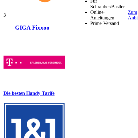
Für
Schrauber/Bastler
Online-
Zum
3
Anleitungen
Anbi
Prime-Versand
GIGA Fixxoo
Die besten Handy-Tarife