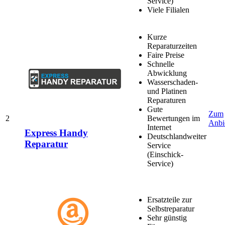
Service)
Viele Filialen
Kurze
Reparaturzeiten
Faire Preise
Schnelle
Abwicklung
Wasserschaden-
und Platinen
Reparaturen
Gute
Zum
2
Bewertungen im
Anbi
Internet
Express Handy
Deutschlandweiter
Reparatur
Service
(Einschick-
Service)
Ersatzteile zur
Selbstreparatur
Sehr günstig