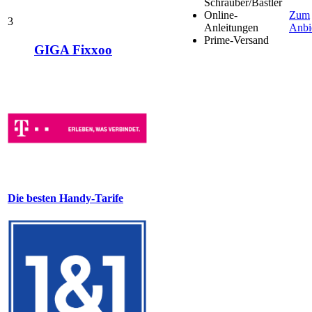
Schrauber/Bastler
Online-
Zum
3
Anleitungen
Anbi
Prime-Versand
GIGA Fixxoo
Die besten Handy-Tarife