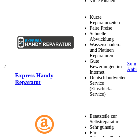
Viele Filialen
Kurze
Reparaturzeiten
Faire Preise
Schnelle
Abwicklung
Wasserschaden-
und Platinen
Reparaturen
Gute
Zum
2
Bewertungen im
Anbi
Internet
Express Handy
Deutschlandweiter
Reparatur
Service
(Einschick-
Service)
Ersatzteile zur
Selbstreparatur
Sehr günstig
Für