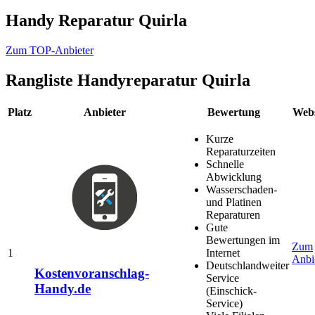
Handy Reparatur Quirla
Zum TOP-Anbieter
Rangliste
Handyreparatur Quirla
Platz
Anbieter
Bewertung
Webs
Kurze
Reparaturzeiten
Schnelle
Abwicklung
Wasserschaden-
und Platinen
Reparaturen
Gute
Bewertungen im
Zum
1
Internet
Anbi
Deutschlandweiter
Kostenvoranschlag-
Service
Handy.de
(Einschick-
Service)