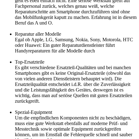
geht es eben einfach nicht. Eine seriöse Werkstatt greift auf
Fachpersonal zurück, welches genau weiß, welche
Reparaturschritte am Smartphone durchzuführen sind ohne
das Mobilfunkgerät kaputt zu machen. Erfahrung ist in diesem
Beruf das A und O.
Reparatur aller Modelle
Egal ob Apple, LG, Samsung, Nokia, Sony, Motorola, HTC
oder Huawei: Ein guter Reparaturdienstleister führt
Handyreparaturen für alle Modelle durch
Top-Ersatzteile
Es gibt verschiedene Ersatzteil-Qualitäten und bei manchen
Smartphones gibt es keine Original-Ersatzteile (obwohl das
von vielen anderen Dienstleistern behauptet wird). Die
Ersatzteilqualität entscheidet i.d.R. über die Zuverlässigkeit
und die Leistungsfähigkeit des Gerätes, deswegen ist es
wichtig, dass man auf seriöse Quellen mit guten Ersatzteilen
zurückgreift.
Spezial-Equipment
Um die empfindlichen Komponenten nicht zu beschädigen,
muss eine gute Werkstatt ebenfalls auf moderne Prüf- und
Messtechnik sowie optimale Equipment zurückgreifen
können, um im Ernstfall die Fehlerquelle schnell und sauber