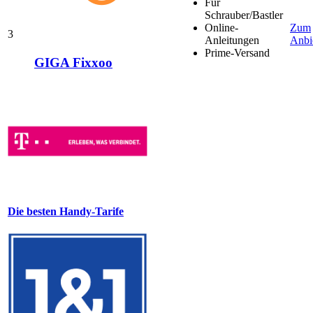
Für
Schrauber/Bastler
Online-
Zum
3
Anleitungen
Anbi
Prime-Versand
GIGA Fixxoo
Die besten Handy-Tarife