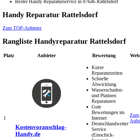
Bester Handy Reparaturservice in 07646 Rattelsdorf
Handy Reparatur Rattelsdorf
Zum TOP-Anbieter
Rangliste
Handyreparatur Rattelsdorf
Platz
Anbieter
Bewertung
Webs
Kurze
Reparaturzeiten
Schnelle
Abwicklung
Wasserschaden-
und Platinen
Reparaturen
Gute
Bewertungen im
Zum
1
Internet
Anbi
Deutschlandweiter
Kostenvoranschlag-
Service
Handy.de
(Einschick-