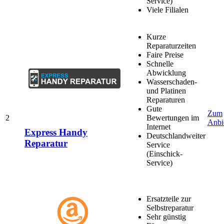
Service)
Viele Filialen
Kurze
Reparaturzeiten
Faire Preise
Schnelle
Abwicklung
Wasserschaden-
und Platinen
Reparaturen
Gute
Zum
2
Bewertungen im
Anbi
Internet
Express Handy
Deutschlandweiter
Reparatur
Service
(Einschick-
Service)
Ersatzteile zur
Selbstreparatur
Sehr günstig