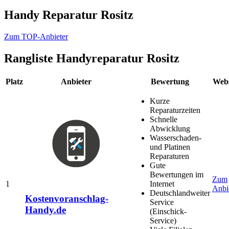
Handy Reparatur Rositz
Zum TOP-Anbieter
Rangliste
Handyreparatur Rositz
Platz
Anbieter
Bewertung
Webs
Kurze
Reparaturzeiten
Schnelle
Abwicklung
Wasserschaden-
und Platinen
Reparaturen
Gute
Bewertungen im
Zum
1
Internet
Anbi
Deutschlandweiter
Kostenvoranschlag-
Service
Handy.de
(Einschick-
Service)