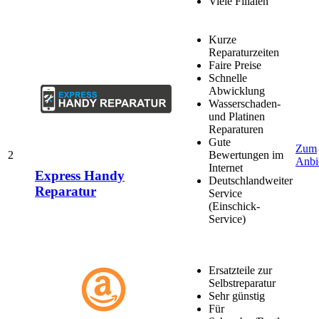
Viele Filialen
Kurze
Reparaturzeiten
Faire Preise
Schnelle
Abwicklung
Wasserschaden-
und Platinen
Reparaturen
Gute
Zum
2
Bewertungen im
Anbi
Internet
Express Handy
Deutschlandweiter
Reparatur
Service
(Einschick-
Service)
Ersatzteile zur
Selbstreparatur
Sehr günstig
Für