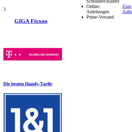
Schrauber/Bastler
Online-
Zum
3
Anleitungen
Anbi
Prime-Versand
GIGA Fixxoo
Die besten Handy-Tarife