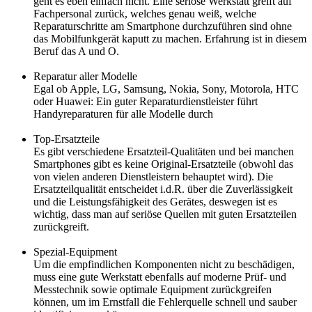
geht es eben einfach nicht. Eine seriöse Werkstatt greift auf
Fachpersonal zurück, welches genau weiß, welche
Reparaturschritte am Smartphone durchzuführen sind ohne
das Mobilfunkgerät kaputt zu machen. Erfahrung ist in diesem
Beruf das A und O.
Reparatur aller Modelle
Egal ob Apple, LG, Samsung, Nokia, Sony, Motorola, HTC
oder Huawei: Ein guter Reparaturdienstleister führt
Handyreparaturen für alle Modelle durch
Top-Ersatzteile
Es gibt verschiedene Ersatzteil-Qualitäten und bei manchen
Smartphones gibt es keine Original-Ersatzteile (obwohl das
von vielen anderen Dienstleistern behauptet wird). Die
Ersatzteilqualität entscheidet i.d.R. über die Zuverlässigkeit
und die Leistungsfähigkeit des Gerätes, deswegen ist es
wichtig, dass man auf seriöse Quellen mit guten Ersatzteilen
zurückgreift.
Spezial-Equipment
Um die empfindlichen Komponenten nicht zu beschädigen,
muss eine gute Werkstatt ebenfalls auf moderne Prüf- und
Messtechnik sowie optimale Equipment zurückgreifen
können, um im Ernstfall die Fehlerquelle schnell und sauber