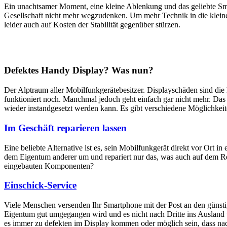
Ein unachtsamer Moment, eine kleine Ablenkung und das geliebte Sm
Gesellschaft nicht mehr wegzudenken. Um mehr Technik in die klein
leider auch auf Kosten der Stabilität gegenüber stürzen.
Defektes Handy Display? Was nun?
Der Alptraum aller Mobilfunkgerätebesitzer. Displayschäden sind di
funktioniert noch. Manchmal jedoch geht einfach gar nicht mehr. Das M
wieder instandgesetzt werden kann. Es gibt verschiedene Möglichkei
Im Geschäft reparieren lassen
Eine beliebte Alternative ist es, sein Mobilfunkgerät direkt vor Ort i
dem Eigentum anderer um und repariert nur das, was auch auf dem Rep
eingebauten Komponenten?
Einschick-Service
Viele Menschen versenden Ihr Smartphone mit der Post an den günstig
Eigentum gut umgegangen wird und es nicht nach Dritte ins Ausland we
es immer zu defekten im Display kommen oder möglich sein, dass nach