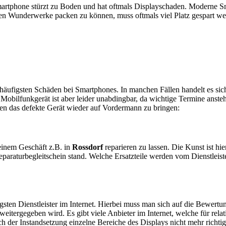
artphone stürzt zu Boden und hat oftmals Displayschaden. Moderne Sm
en Wunderwerke packen zu können, muss oftmals viel Platz gespart w
e häufigsten Schäden bei Smartphones. In manchen Fällen handelt es s
obilfunkgerät ist aber leider unabdingbar, da wichtige Termine anstehe
ten das defekte Gerät wieder auf Vordermann zu bringen:
n einem Geschäft z.B. in
Rossdorf
reparieren zu lassen. Die Kunst ist hie
araturbegleitschein stand. Welche Ersatzteile werden vom Dienstleist
sten Dienstleister im Internet. Hierbei muss man sich auf die Bewertu
itergegeben wird. Es gibt viele Anbieter im Internet, welche für relat
 der Instandsetzung einzelne Bereiche des Displays nicht mehr richtig