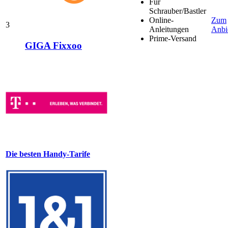
Für
Schrauber/Bastler
Online-
Zum
3
Anleitungen
Anbi
Prime-Versand
GIGA Fixxoo
Die besten Handy-Tarife