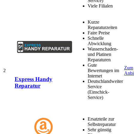
Service)
Viele Filialen
Kurze
Reparaturzeiten
Faire Preise
Schnelle
Abwicklung
Wasserschaden-
und Platinen
Reparaturen
Gute
Zum
2
Bewertungen im
Anbi
Internet
Express Handy
Deutschlandweiter
Reparatur
Service
(Einschick-
Service)
Ersatzteile zur
Selbstreparatur
Sehr günstig