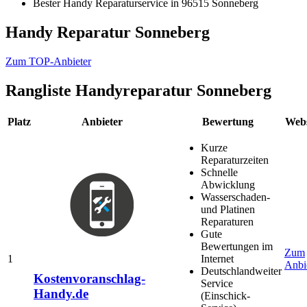
Bester Handy Reparaturservice in 96515 Sonneberg
Handy Reparatur Sonneberg
Zum TOP-Anbieter
Rangliste
Handyreparatur Sonneberg
Platz
Anbieter
Bewertung
Webs
Kurze
Reparaturzeiten
Schnelle
Abwicklung
Wasserschaden-
und Platinen
Reparaturen
Gute
Bewertungen im
Zum
1
Internet
Anbi
Deutschlandweiter
Kostenvoranschlag-
Service
Handy.de
(Einschick-