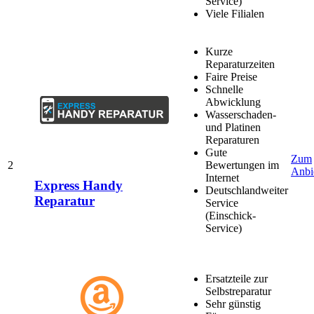
Service)
Viele Filialen
Kurze
Reparaturzeiten
Faire Preise
Schnelle
Abwicklung
Wasserschaden-
und Platinen
Reparaturen
Gute
Zum
2
Bewertungen im
Anbi
Internet
Express Handy
Deutschlandweiter
Reparatur
Service
(Einschick-
Service)
Ersatzteile zur
Selbstreparatur
Sehr günstig