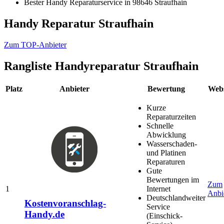
Bester Handy Reparaturservice in 98646 Straufhain
Handy Reparatur Straufhain
Zum TOP-Anbieter
Rangliste
Handyreparatur Straufhain
Platz
Anbieter
Bewertung
Webs
Kurze
Reparaturzeiten
Schnelle
Abwicklung
Wasserschaden-
und Platinen
Reparaturen
Gute
Bewertungen im
Zum
1
Internet
Anbi
Deutschlandweiter
Kostenvoranschlag-
Service
Handy.de
(Einschick-