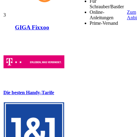
Für
Schrauber/Bastler
Online-
Zum
3
Anleitungen
Anbi
Prime-Versand
GIGA Fixxoo
Die besten Handy-Tarife