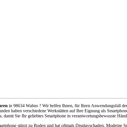
uren
in 98634 Wahns ? Wir helfen Ihnen, für Ihren Anwendungsfall den b
unden haben verschiedene Werkstätten auf Ihre Eignung als Smartphone
s, damit Sie Ihr geliebtes Smartphone in verantwortungsbewusste Händ
artphone stürzt zu Boden und hat oftmals Displayschaden. Moderne Sm