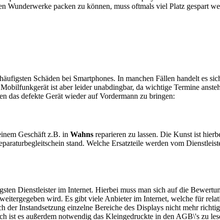
en Wunderwerke packen zu können, muss oftmals viel Platz gespart w
e häufigsten Schäden bei Smartphones. In manchen Fällen handelt es s
obilfunkgerät ist aber leider unabdingbar, da wichtige Termine anstehe
ten das defekte Gerät wieder auf Vordermann zu bringen:
n einem Geschäft z.B. in
Wahns
reparieren zu lassen. Die Kunst ist hierb
araturbegleitschein stand. Welche Ersatzteile werden vom Dienstleist
sten Dienstleister im Internet. Hierbei muss man sich auf die Bewertu
itergegeben wird. Es gibt viele Anbieter im Internet, welche für relat
 der Instandsetzung einzelne Bereiche des Displays nicht mehr richtig
ch ist es außerdem notwendig das Kleingedruckte in den AGB\'s zu les