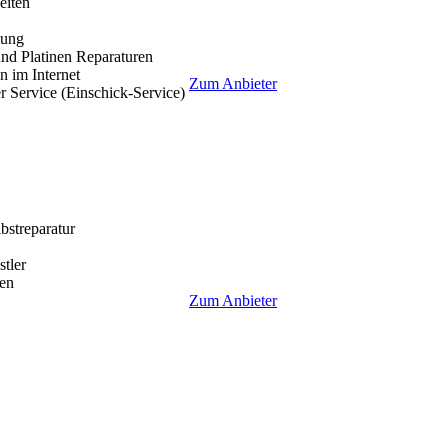
eiten
lung
nd Platinen Reparaturen
 im Internet
Zum Anbieter
r Service (Einschick-Service)
lbstreparatur
tler
en
Zum Anbieter