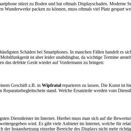
artphone stürzt zu Boden und hat oftmals Displayschaden. Moderne Sm
en Wunderwerke packen zu können, muss oftmals viel Platz gespart w
e häufigsten Schäden bei Smartphones. In manchen Fällen handelt es s
obilfunkgerät ist aber leider unabdingbar, da wichtige Termine anstehe
ten das defekte Gerät wieder auf Vordermann zu bringen:
n einem Geschäft z.B. in
Wipfratal
reparieren zu lassen. Die Kunst ist hi
 Reparaturbegleitschein stand. Welche Ersatzteile werden vom Dienstl
sten Dienstleister im Internet. Hierbei muss man sich auf die Bewertu
itergegeben wird. Es gibt viele Anbieter im Internet, welche für relat
 der Instandsetzung einzelne Bereiche des Displays nicht mehr richtig