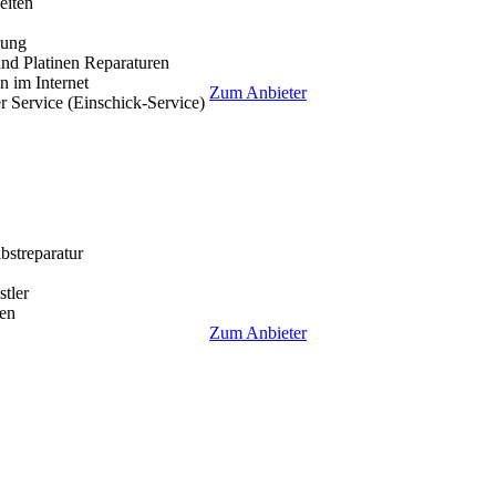
eiten
lung
nd Platinen Reparaturen
 im Internet
Zum Anbieter
r Service (Einschick-Service)
lbstreparatur
tler
en
Zum Anbieter