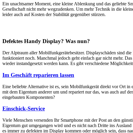
Ein unachtsamer Moment, eine kleine Ablenkung und das geliebte Sm
Gesellschaft nicht mehr wegzudenken. Um mehr Technik in die klein
leider auch auf Kosten der Stabilität gegenüber stürzen.
Defektes Handy Display? Was nun?
Der Alptraum aller Mobilfunkgerätebesitzer. Displayschäden sind di
funktioniert noch. Manchmal jedoch geht einfach gar nicht mehr. Das M
wieder instandgesetzt werden kann. Es gibt verschiedene Möglichkei
Im Geschäft reparieren lassen
Eine beliebte Alternative ist es, sein Mobilfunkgerät direkt vor Ort i
mit dem Eigentum anderer um und repariert nur das, was auch auf dem
eingebauten Komponenten?
Einschick-Service
Viele Menschen versenden Ihr Smartphone mit der Post an den günstig
Eigentum gut umgegangen wird und es nicht nach Dritte ins Ausland we
es immer zu defekten im Display kommen oder möglich sein, dass nach